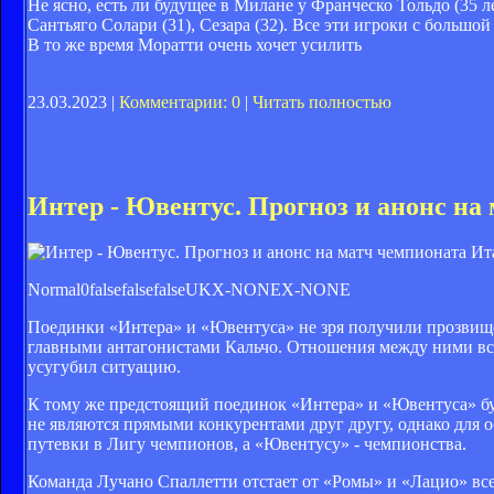
Не ясно, есть ли будущее в Милане у Франческо Тольдо (35 ле
Сантьяго Солари (31), Сезара (32). Все эти игроки с большо
В то же время Моратти очень хочет усилить
23.03.2023 |
Комментарии: 0
|
Читать полностью
Интер - Ювентус. Прогноз и анонс на 
Normal0falsefalsefalseUKX-NONEX-NONE
Поединки «Интера» и «Ювентуса» не зря получили прозвище 
главными антагонистами Кальчо. Отношения между ними вс
усугубил ситуацию.
К тому же предстоящий поединок «Интера» и «Ювентуса» буд
не являются прямыми конкурентами друг другу, однако для о
путевки в Лигу чемпионов, а «Ювентусу» - чемпионства.
Команда Лучано Спаллетти отстает от «Ромы» и «Лацио» всег