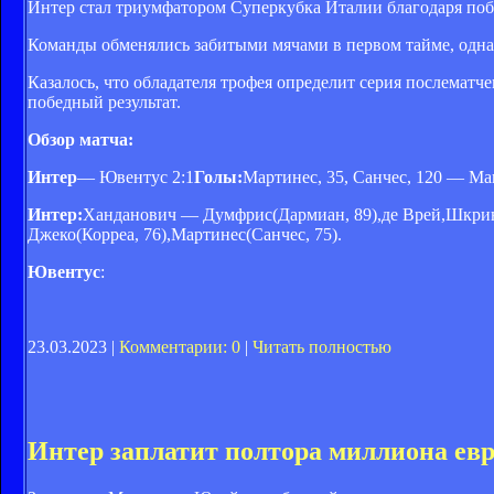
Интер стал триумфатором Суперкубка Италии благодаря поб
Команды обменялись забитыми мячами в первом тайме, одна
Казалось, что обладателя трофея определит серия послематч
победный результат.
Обзор матча:
Интер
— Ювентус 2:1
Голы:
Мартинес, 35, Санчес, 120 — Ма
Интер:
Ханданович — Думфрис(Дармиан, 89),де Врей,Шкринь
Джеко(Корреа, 76),Мартинес(Санчес, 75).
Ювентус
:
23.03.2023 |
Комментарии: 0
|
Читать полностью
Интер заплатит полтора миллиона евр