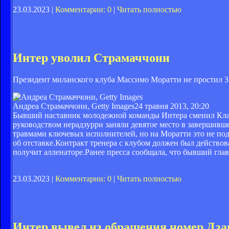
23.03.2023 |
Комментарии: 0
|
Читать полностью
Интер уволил Страмаччони
Президент миланского клуба Массимо Моратти не простил 3
Андреа Страмаччони, Getty Images
24 травня 2013, 20:20
Бывший наставник молодежной команды Интера сменил Клауд
руководством нерадзурри заняли девятое место в завершив
травмами ключевых исполнителей, но на Моратти это не по
об отставке.Контракт тренера с клубом должен был действова
получит алленаторе.Ранее пресса сообщала, что бывший гла
23.03.2023 |
Комментарии: 0
|
Читать полностью
Интер вывел из обращения номер Дза