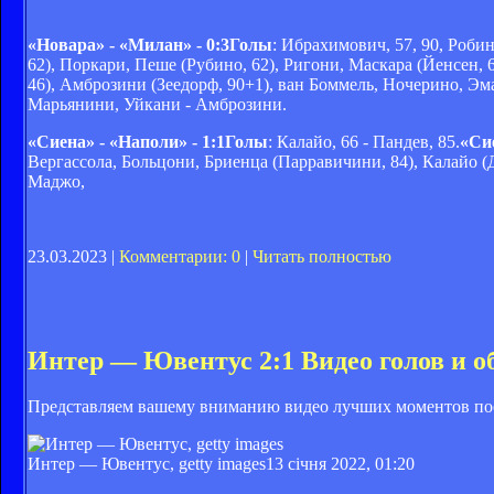
«Новара» - «Милан» - 0:3Голы
: Ибрахимович, 57, 90, Робин
62), Поркари, Пеше (Рубино, 62), Ригони, Маскара (Йенсен, 6
46), Амброзини (Зеедорф, 90+1), ван Боммель, Ночерино, Э
Марьянини, Уйкани - Амброзини.
«Сиена» - «Наполи» - 1:1Голы
: Калайо, 66 - Пандев, 85.
«Си
Вергассола, Больцони, Бриенца (Парравичини, 84), Калайо (Д
Маджо,
23.03.2023 |
Комментарии: 0
|
Читать полностью
Интер — Ювентус 2:1 Видео голов и о
Представляем вашему вниманию видео лучших моментов пое
Интер — Ювентус, getty images
13 січня 2022, 01:20