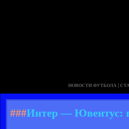
|
НОВОСТИ ФУТБОЛА
СТ
###
Интер — Ювентус: п