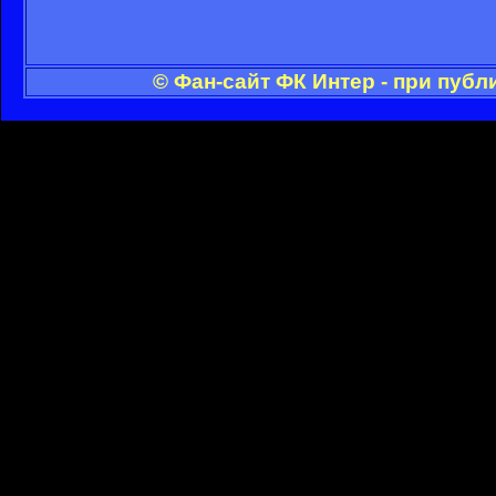
© Фан-сайт ФК Интер - при пуб